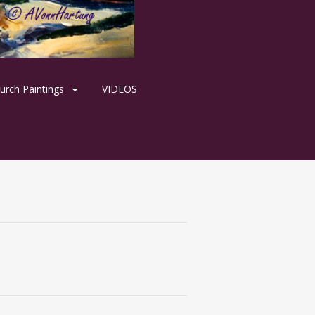
urch Paintings
VIDEOS