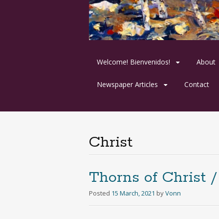
Skip
Welcome! Bienvenidos!
About
to
content
Newspaper Articles
Contact
Christ
Thorns of Christ /
Posted
15 March, 2021
by
Vonn