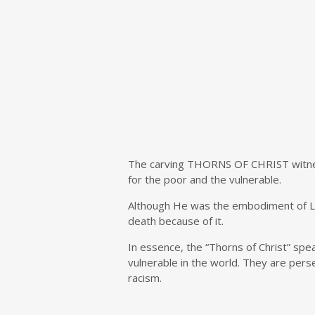
The carving THORNS OF CHRIST witnesses
for the poor and the vulnerable.
Although He was the embodiment of Lov
death because of it.
In essence, the “Thorns of Christ” spea
vulnerable in the world. They are pers
racism.