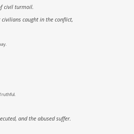
 civil turmoil.
ivilians caught in the conflict,
may.
ruthful.
secuted, and the abused suffer.